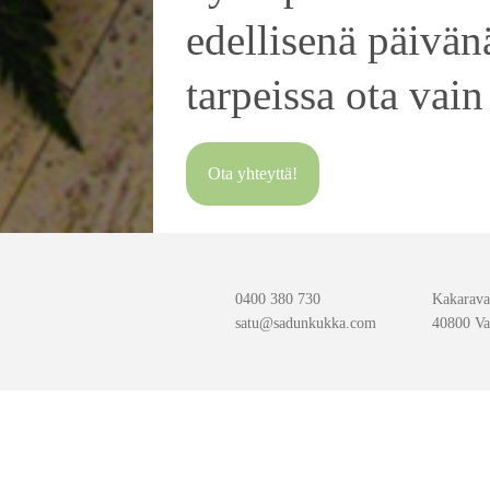
edellisenä päivänä
tarpeissa ota vain
Ota yhteyttä!
0400 380 730
Kakarava
satu@sadunkukka.com
40800 Va