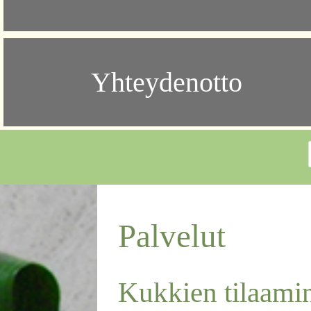
Yhteydenotto
Palvelut
Kukkien tilaami