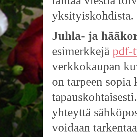
laittaa viestiä toiv
yksityiskohdista.
Juhla- ja hääkor
esimerkkejä
pdf-t
verkkokaupan kuv
on tarpeen sopia k
tapauskohtaisesti.
yhteyttä sähköpost
voidaan tarkentaa 