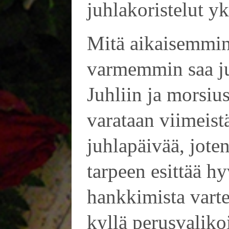
juhlakoristelut yks
Mitä aikaisemmin 
varmemmin saa ju
Juhliin ja morsiu
varataan viimeis
juhlapäivää, jote
tarpeen esittää h
hankkimista varte
kyllä perusvaliko