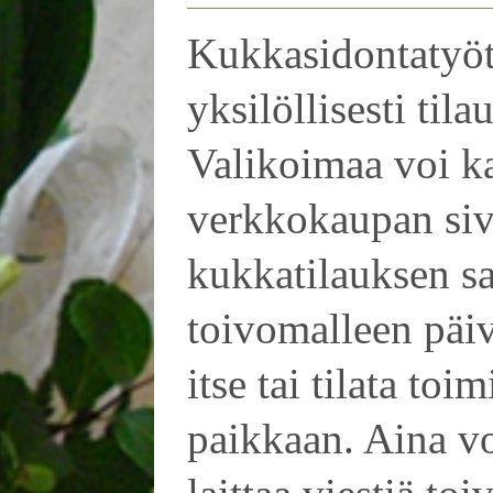
Kukkasidontatyöt
yksilöllisesti til
Valikoimaa voi ka
verkkokaupan sivu
kukkatilauksen sa
toivomalleen päiv
itse tai tilata to
paikkaan. Aina vo